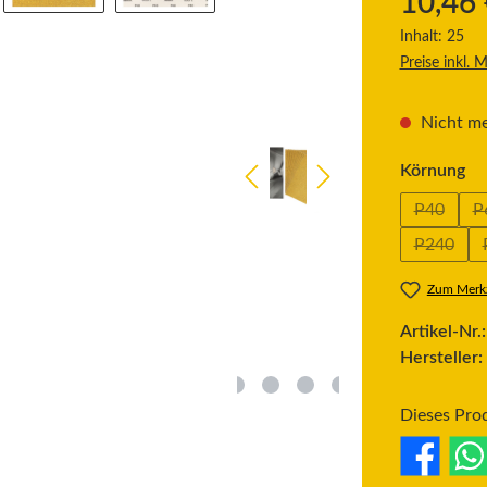
10,46 
Inhalt:
25
Preise inkl. 
Nicht me
au
Körnung
P40
P
(Diese Op
P240
(Diese O
Zum Merkz
Artikel-Nr.
Hersteller:
Dieses Pro