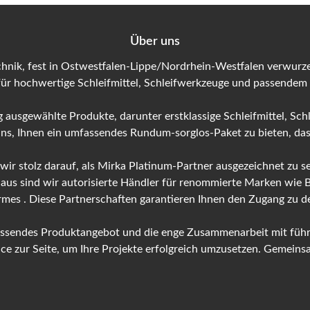
Über uns
hnik, fest in Ostwestfalen-Lippe/Nordrhein-Westfalen verwurzel
für hochwertige Schleifmittel, Schleifwerkzeuge und passendem
 ausgewählte Produkte, darunter erstklassige Schleifmittel, Sch
 uns, Ihnen ein umfassendes Rundum-sorglos-Paket zu bieten, das 
 wir stolz darauf, als Mirka Platinum-Partner ausgezeichnet zu
naus sind wir autorisierte Händler für renommierte Marken wie
ermes . Diese Partnerschaften garantieren Ihnen den Zugang zu
fassendes Produktangebot und die enge Zusammenarbeit mit führ
 zur Seite, um Ihre Projekte erfolgreich umzusetzen. Gemeinsam