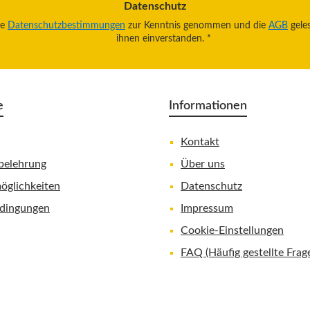
Datenschutz
ie
Datenschutzbestimmungen
zur Kenntnis genommen und die
AGB
gele
ihnen einverstanden.
*
e
Informationen
Kontakt
belehrung
Über uns
öglichkeiten
Datenschutz
dingungen
Impressum
Cookie-Einstellungen
FAQ (Häufig gestellte Frag