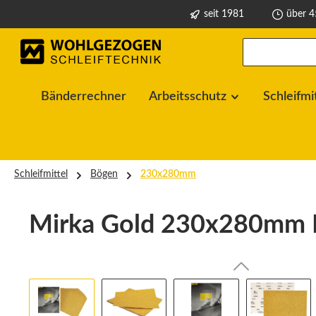
seit 1981
über 4
springen
Zur Hauptnavigation springen
Bänderrechner
Arbeitsschutz
Schleifmi
Schleifmittel
Bögen
230x280mm
Mirka Gold 230x280mm 
Bildergalerie überspringen