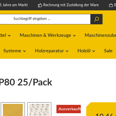
5 Jahre am Markt
Rechnung mit Zustellung der Ware
ttel
Maschinen & Werkzeuge
Maschinenzubeh
Systeme
Holzreparatur
Holzöl
Sale
P80 25/Pack
Ausverkauft