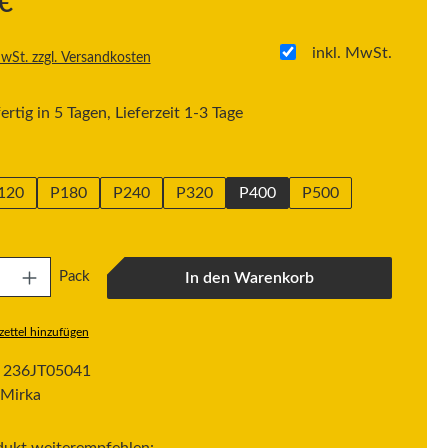
€
inkl. MwSt.
MwSt. zzgl. Versandkosten
rtig in 5 Tagen, Lieferzeit 1-3 Tage
swählen
120
P180
P240
P320
P400
P500
: Gib den gewünschten Wert ein oder benutze die Schaltflächen um die Anzahl zu erh
Pack
In den Warenkorb
ettel hinzufügen
:
236JT05041
Mirka