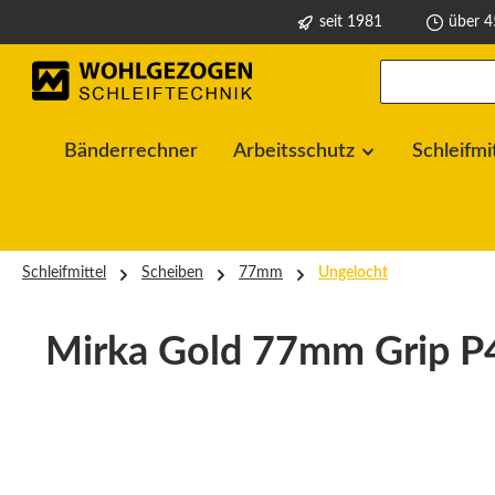
seit 1981
über 4
springen
Zur Hauptnavigation springen
Bänderrechner
Arbeitsschutz
Schleifmi
Schleifmittel
Scheiben
77mm
Ungelocht
Mirka Gold 77mm Grip P
Bildergalerie überspringen