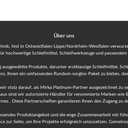
Über uns
hnik, fest in Ostwestfalen-Lippe/Nordrhein-Westfalen verwurzel
für hochwertige Schleifmittel, Schleifwerkzeuge und passendem
 ausgewählte Produkte, darunter erstklassige Schleifmittel, Sch
 uns, Ihnen ein umfassendes Rundum-sorglos-Paket zu bieten, das 
 wir stolz darauf, als Mirka Platinum-Partner ausgezeichnet zu
naus sind wir autorisierte Händler für renommierte Marken wie
ermes . Diese Partnerschaften garantieren Ihnen den Zugang zu
fassendes Produktangebot und die enge Zusammenarbeit mit führ
 zur Seite, um Ihre Projekte erfolgreich umzusetzen. Gemeinsam