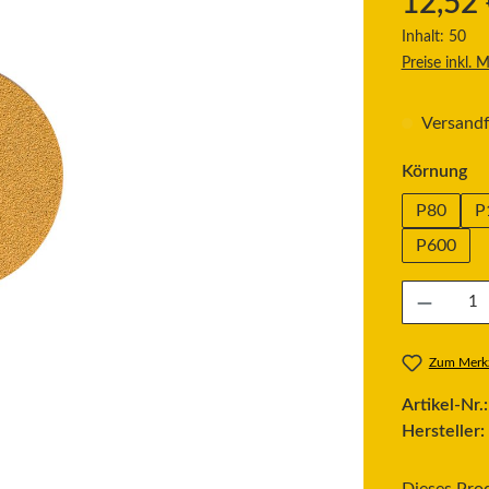
12,52 
Inhalt:
50
Preise inkl. 
Versandfe
au
Körnung
P80
P
P600
Produkt Anzahl
Zum Merkz
Artikel-Nr.
Hersteller: