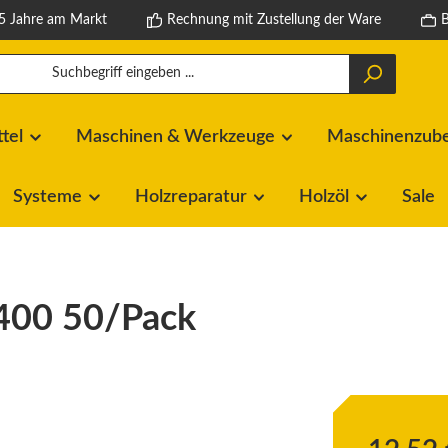
5 Jahre am Markt
Rechnung mit Zustellung der Ware
ttel
Maschinen & Werkzeuge
Maschinenzubeh
Systeme
Holzreparatur
Holzöl
Sale
400 50/Pack