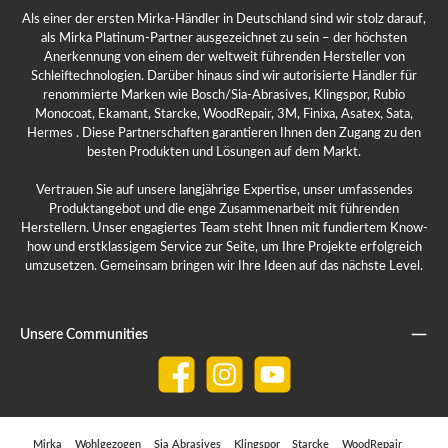
Als einer der ersten Mirka-Händler in Deutschland sind wir stolz darauf,
als Mirka Platinum-Partner ausgezeichnet zu sein – der höchsten
Anerkennung von einem der weltweit führenden Hersteller von
Schleiftechnologien. Darüber hinaus sind wir autorisierte Händler für
renommierte Marken wie Bosch/Sia-Abrasives, Klingspor, Rubio
Monocoat, Ekamant, Starcke, WoodRepair, 3M, Finixa, Asatex, Sata,
Hermes . Diese Partnerschaften garantieren Ihnen den Zugang zu den
besten Produkten und Lösungen auf dem Markt.
Vertrauen Sie auf unsere langjährige Expertise, unser umfassendes
Produktangebot und die enge Zusammenarbeit mit führenden
Herstellern. Unser engagiertes Team steht Ihnen mit fundiertem Know-
how und erstklassigem Service zur Seite, um Ihre Projekte erfolgreich
umzusetzen. Gemeinsam bringen wir Ihre Ideen auf das nächste Level.
Unsere Communities
Facebook
Instagram
YouTube
Mirka
Wohlgezogen
Sia Abrasives
Klingspor
Starcke
WoodRepair