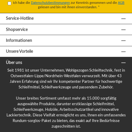
Ich habe die
Datenschutzbestimmungen
zur Kenntnis genommen und die
AGB
gelesen und bin mit ihnen einverstanden.
*
Service-Hotline
Shopservice
Informationen
Unsere Vorteile
Über uns
Seit 1981 ist unser Unternehmen, Wohlgezogen Schleiftechnik, fest in
Ostwestfalen-Lippe/Nordrhein-Westfalen verwurzelt. Mit über 43
Jahren Erfahrung sind wir Ihr kompetenter Partner für hochwertige
Schleifmittel, Schleifwerkzeuge und passendem Zubehör.
Unser breites Sortiment umfasst mehr als 15.000 sorgfältig
ausgewählte Produkte, darunter erstklassige Schleifmittel,
Schleifwerkzeuge, Holzöle, Arbeitsschutzartikel und innovative
Lackiertechnik. Diese Vielfalt ermöglicht es uns, Ihnen ein umfassendes
Rundum-sorglos-Paket zu bieten, das exakt auf Ihre Bedürfnisse
zugeschnitten ist.