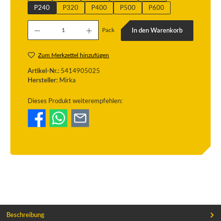
P240
P320
P400
P500
P600
Produkt Anzahl: Gib den gewünschten Wert ein oder benutze die Schaltflächen um die
Pack
In den Warenkorb
Zum Merkzettel hinzufügen
Artikel-Nr.:
5414905025
Hersteller:
Mirka
Dieses Produkt weiterempfehlen:
Beschreibung