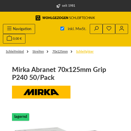
alt springen
seit 1981
Du hast 0 
Navigation
inkl. MwSt.
0,00 €
Schleifmittel
Streifen
70x125mm
Schleifgitter
Mirka Abranet 70x125mm Grip
P240 50/Pack
Bildergalerie überspringen
lagernd