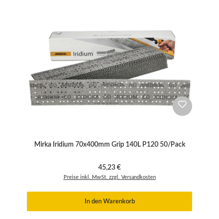
Mirka Iridium 70x400mm Grip 140L P120 50/Pack
Regulärer Preis:
45,23 €
Preise inkl. MwSt. zzgl. Versandkosten
In den Warenkorb