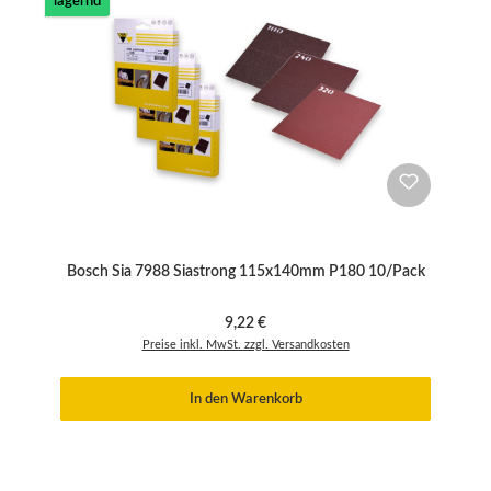
lagernd
Bosch Sia 7988 Siastrong 115x140mm P180 10/Pack
Regulärer Preis:
9,22 €
Preise inkl. MwSt. zzgl. Versandkosten
In den Warenkorb