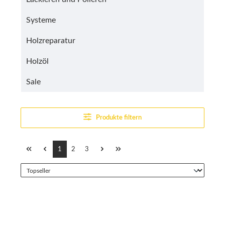
Systeme
Holzreparatur
Holzöl
Sale
Produkte filtern
Seite
Seite
Seite
1
2
3