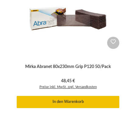
Mirka Abranet 80x230mm Grip P120 50/Pack
Regulärer Preis:
48,45 €
Preise inkl. MwSt. zzgl. Versandkosten
In den Warenkorb