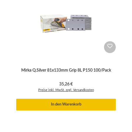
Mirka Q.Silver 81x133mm Grip 8L P150 100/Pack
Regulärer Preis:
35,26 €
Preise inkl. MwSt. zzgl. Versandkosten
In den Warenkorb