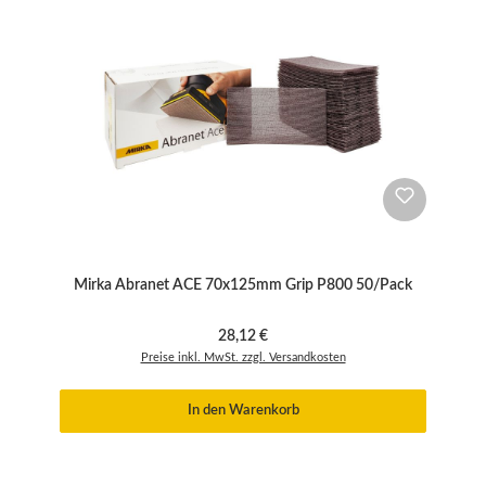
Mirka Abranet ACE 70x125mm Grip P800 50/Pack
Regulärer Preis:
28,12 €
Preise inkl. MwSt. zzgl. Versandkosten
In den Warenkorb