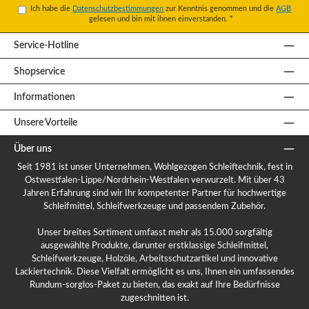
Ich habe die
Datenschutzbestimmungen
zur Kenntnis genommen und die
AGB
gelesen und bin mit ihnen einverstanden.
*
Service-Hotline
Shopservice
Informationen
Unsere Vorteile
Über uns
Seit 1981 ist unser Unternehmen, Wohlgezogen Schleiftechnik, fest in
Ostwestfalen-Lippe/Nordrhein-Westfalen verwurzelt. Mit über 43
Jahren Erfahrung sind wir Ihr kompetenter Partner für hochwertige
Schleifmittel, Schleifwerkzeuge und passendem Zubehör.
Unser breites Sortiment umfasst mehr als 15.000 sorgfältig
ausgewählte Produkte, darunter erstklassige Schleifmittel,
Schleifwerkzeuge, Holzöle, Arbeitsschutzartikel und innovative
Lackiertechnik. Diese Vielfalt ermöglicht es uns, Ihnen ein umfassendes
Rundum-sorglos-Paket zu bieten, das exakt auf Ihre Bedürfnisse
zugeschnitten ist.