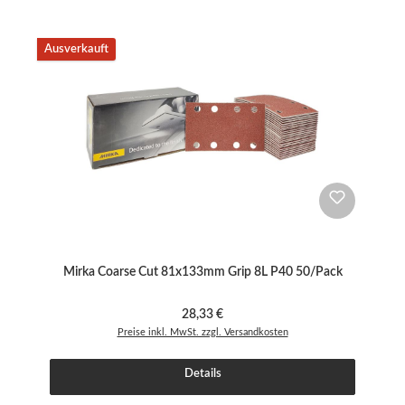
Ausverkauft
Mirka Coarse Cut 81x133mm Grip 8L P40 50/Pack
Regulärer Preis:
28,33 €
Preise inkl. MwSt. zzgl. Versandkosten
Details