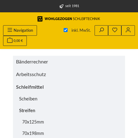
alt springen
seit 1981
Du hast 0 
Navigation
inkl. MwSt.
0,00 €
Bänderrechner
Arbeitsschutz
Schleifmittel
Scheiben
Streifen
70x125mm
70x198mm