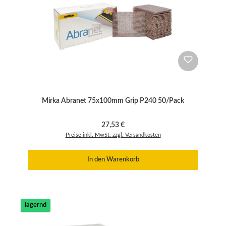
Mirka Abranet 75x100mm Grip P240 50/Pack
Regulärer Preis:
27,53 €
Preise inkl. MwSt. zzgl. Versandkosten
In den Warenkorb
lagernd