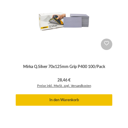
Mirka Q.Silver 70x125mm Grip P400 100/Pack
Regulärer Preis:
28,46 €
Preise inkl. MwSt. zzgl. Versandkosten
In den Warenkorb