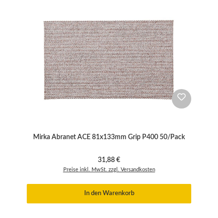
Mirka Abranet ACE 81x133mm Grip P400 50/Pack
Regulärer Preis:
31,88 €
Preise inkl. MwSt. zzgl. Versandkosten
In den Warenkorb