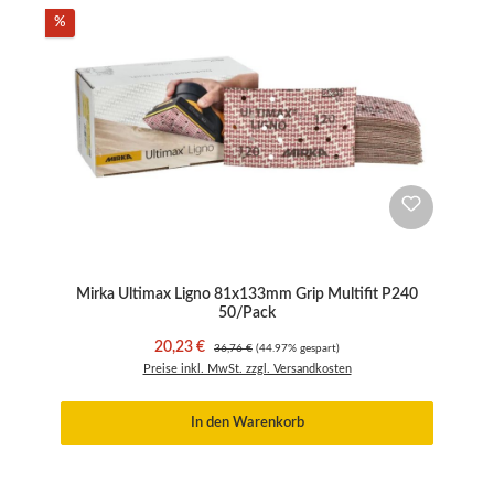
Rabatt
%
Mirka Ultimax Ligno 81x133mm Grip Multifit P240
50/Pack
Verkaufspreis:
Regulärer Preis:
20,23 €
36,76 €
(44.97% gespart)
Preise inkl. MwSt. zzgl. Versandkosten
In den Warenkorb