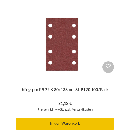
Klingspor PS 22 K 80x133mm 8L P120 100/Pack
Regulärer Preis:
31,13 €
Preise inkl. MwSt. zzgl. Versandkosten
In den Warenkorb