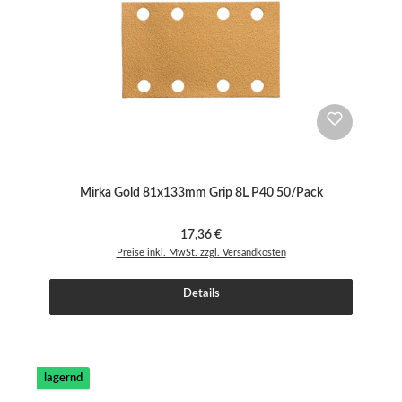
Mirka Gold 81x133mm Grip 8L P40 50/Pack
Regulärer Preis:
17,36 €
Preise inkl. MwSt. zzgl. Versandkosten
Details
lagernd