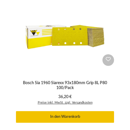
Bosch Sia 1960 Siarexx 93x180mm Grip 8L P80
100/Pack
Regulärer Preis:
36,20 €
Preise inkl. MwSt. zzgl. Versandkosten
In den Warenkorb