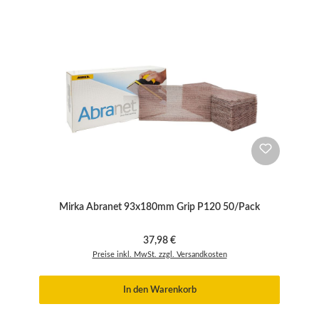
Mirka Abranet 93x180mm Grip P120 50/Pack
Regulärer Preis:
37,98 €
Preise inkl. MwSt. zzgl. Versandkosten
In den Warenkorb