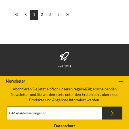
Seite
Seite
Seite
1
2
3
seit 1981
Newsletter
Abonnieren Sie jetzt einfach unseren regelmäßig erscheinenden
Newsletter und Sie werden stets unter den Ersten sein, über neue
Produkte und Angebote informiert werden.
E-
Mail-
Adresse
*
Datenschutz