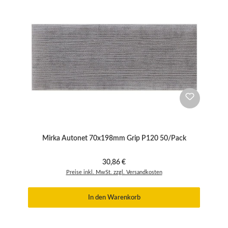
Mirka Autonet 70x198mm Grip P120 50/Pack
Regulärer Preis:
30,86 €
Preise inkl. MwSt. zzgl. Versandkosten
In den Warenkorb