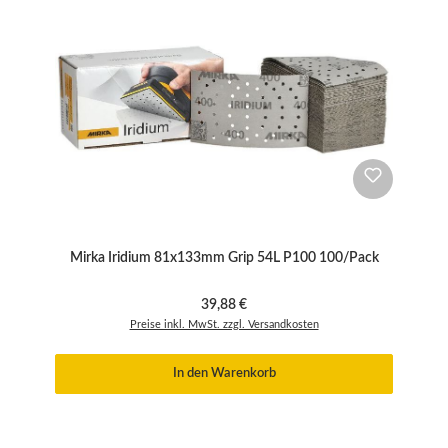
Mirka Iridium 81x133mm Grip 54L P100 100/Pack
Regulärer Preis:
39,88 €
Preise inkl. MwSt. zzgl. Versandkosten
In den Warenkorb