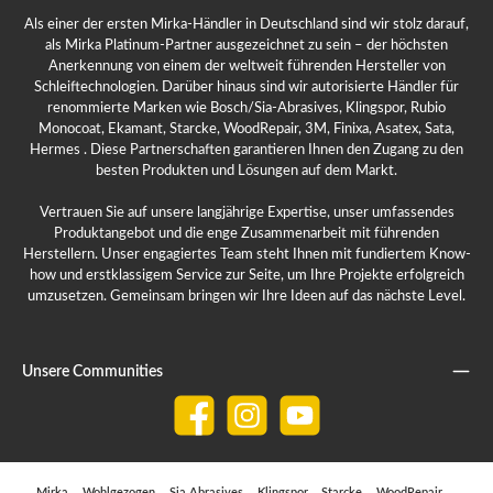
Als einer der ersten Mirka-Händler in Deutschland sind wir stolz darauf,
als Mirka Platinum-Partner ausgezeichnet zu sein – der höchsten
Anerkennung von einem der weltweit führenden Hersteller von
Schleiftechnologien. Darüber hinaus sind wir autorisierte Händler für
renommierte Marken wie Bosch/Sia-Abrasives, Klingspor, Rubio
Monocoat, Ekamant, Starcke, WoodRepair, 3M, Finixa, Asatex, Sata,
Hermes . Diese Partnerschaften garantieren Ihnen den Zugang zu den
besten Produkten und Lösungen auf dem Markt.
Vertrauen Sie auf unsere langjährige Expertise, unser umfassendes
Produktangebot und die enge Zusammenarbeit mit führenden
Herstellern. Unser engagiertes Team steht Ihnen mit fundiertem Know-
how und erstklassigem Service zur Seite, um Ihre Projekte erfolgreich
umzusetzen. Gemeinsam bringen wir Ihre Ideen auf das nächste Level.
Unsere Communities
Facebook
Instagram
YouTube
Mirka
Wohlgezogen
Sia Abrasives
Klingspor
Starcke
WoodRepair