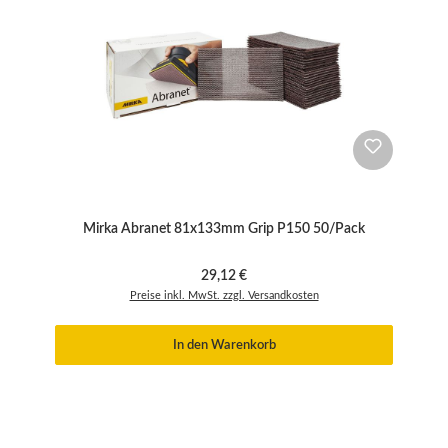
Mirka Abranet 81x133mm Grip P150 50/Pack
Regulärer Preis:
29,12 €
Preise inkl. MwSt. zzgl. Versandkosten
In den Warenkorb