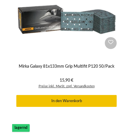
Mirka Galaxy 81x133mm Grip Multifit P120 50/Pack
Regulärer Preis:
15,90 €
Preise inkl. MwSt. zzgl. Versandkosten
In den Warenkorb
lagernd