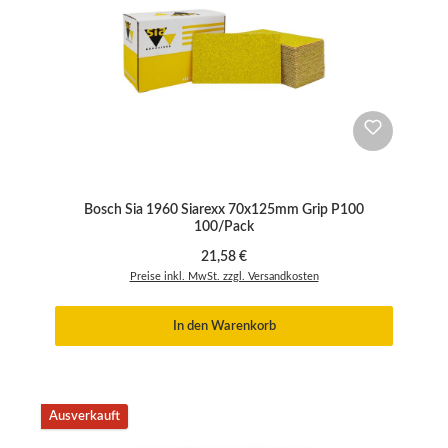
Bosch Sia 1960 Siarexx 70x125mm Grip P100
100/Pack
Regulärer Preis:
21,58 €
Preise inkl. MwSt. zzgl. Versandkosten
In den Warenkorb
Ausverkauft