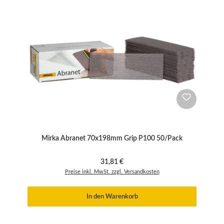
Mirka Abranet 70x198mm Grip P100 50/Pack
Regulärer Preis:
31,81 €
Preise inkl. MwSt. zzgl. Versandkosten
In den Warenkorb