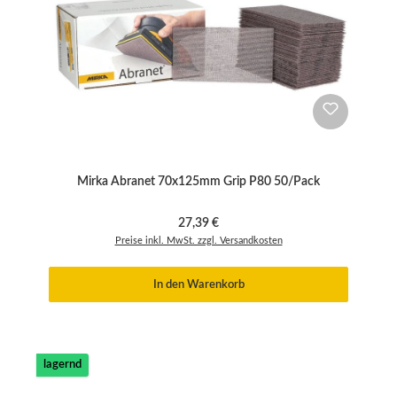
Mirka Abranet 70x125mm Grip P80 50/Pack
Regulärer Preis:
27,39 €
Preise inkl. MwSt. zzgl. Versandkosten
In den Warenkorb
lagernd