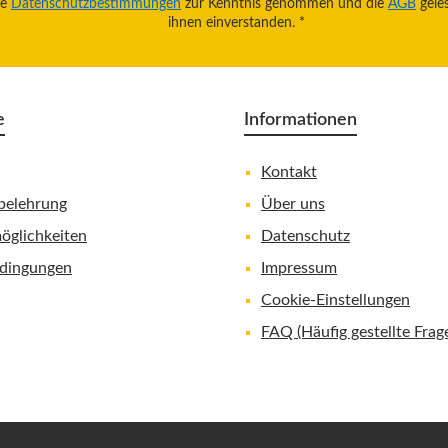
ie
Datenschutzbestimmungen
zur Kenntnis genommen und die
AGB
gele
ihnen einverstanden.
*
e
Informationen
Kontakt
belehrung
Über uns
öglichkeiten
Datenschutz
dingungen
Impressum
Cookie-Einstellungen
FAQ (Häufig gestellte Frag