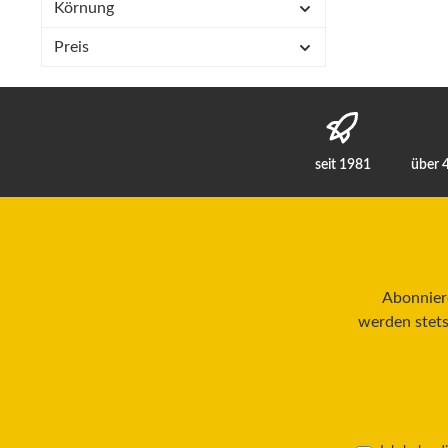
Körnung
Preis
seit 1981
über 
Abonniere
werden stets