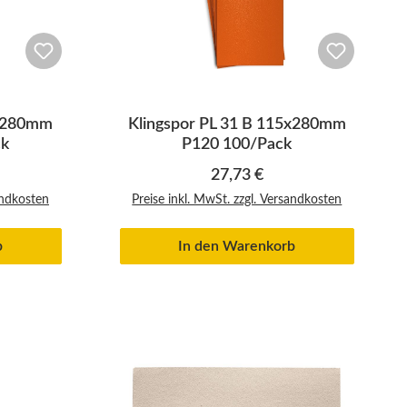
5x280mm
Klingspor PL 31 B 115x280mm
ck
P120 100/Pack
eis:
Regulärer Preis:
27,73 €
andkosten
Preise inkl. MwSt. zzgl. Versandkosten
b
In den Warenkorb