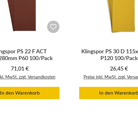
ingspor PS 22 F ACT
Klingspor PS 30 D 11
280mm P60 100/Pack
P120 100/Pack
Regulärer Preis:
Regulärer P
71,01 €
26,45 €
nkl. MwSt. zzgl. Versandkosten
Preise inkl. MwSt. zzgl. Vers
In den Warenkorb
In den Warenkor