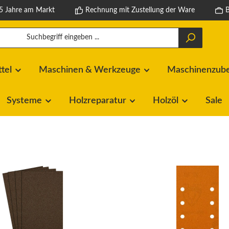
5 Jahre am Markt
Rechnung mit Zustellung der Ware
ttel
Maschinen & Werkzeuge
Maschinenzubeh
Systeme
Holzreparatur
Holzöl
Sale