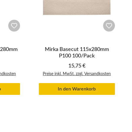
5x280mm
Mirka Basecut 115x280mm
P100 100/Pack
reis:
Regulärer Preis:
15,75 €
andkosten
Preise inkl. MwSt. zzgl. Versandkosten
b
In den Warenkorb