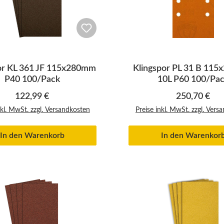
or KL 361 JF 115x280mm
Klingspor PL 31 B 11
P40 100/Pack
10L P60 100/Pa
Regulärer Preis:
Regulärer Pr
122,99 €
250,70 €
nkl. MwSt. zzgl. Versandkosten
Preise inkl. MwSt. zzgl. Vers
In den Warenkorb
In den Warenkor