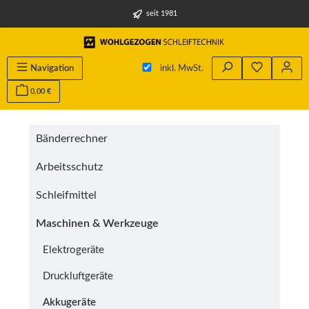
alt springen
seit 1981
Du hast 0 
Navigation
inkl. MwSt.
0,00 €
Bänderrechner
Arbeitsschutz
Schleifmittel
Maschinen & Werkzeuge
Elektrogeräte
Druckluftgeräte
Akkugeräte