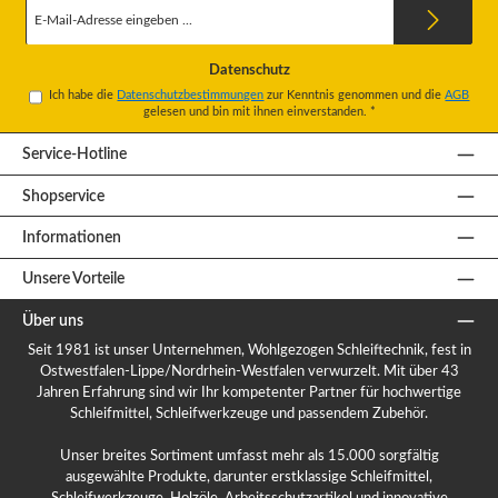
E-
Mail-
Adresse
*
Datenschutz
Ich habe die
Datenschutzbestimmungen
zur Kenntnis genommen und die
AGB
gelesen und bin mit ihnen einverstanden.
*
Service-Hotline
Shopservice
Informationen
Unsere Vorteile
Über uns
Seit 1981 ist unser Unternehmen, Wohlgezogen Schleiftechnik, fest in
Ostwestfalen-Lippe/Nordrhein-Westfalen verwurzelt. Mit über 43
Jahren Erfahrung sind wir Ihr kompetenter Partner für hochwertige
Schleifmittel, Schleifwerkzeuge und passendem Zubehör.
Unser breites Sortiment umfasst mehr als 15.000 sorgfältig
ausgewählte Produkte, darunter erstklassige Schleifmittel,