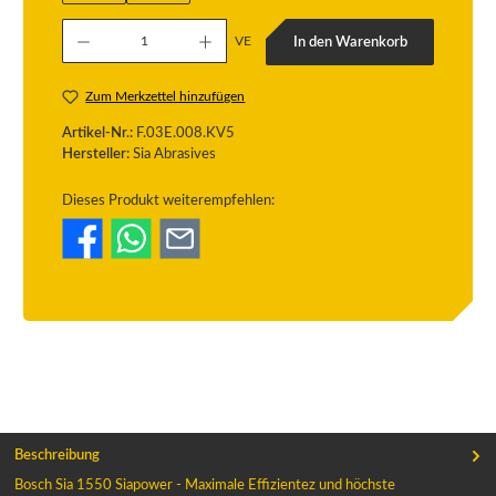
Produkt Anzahl: Gib den gewünschten Wert ein oder benutze die Schaltflächen um die
VE
In den Warenkorb
Zum Merkzettel hinzufügen
Artikel-Nr.:
F.03E.008.KV5
Hersteller:
Sia Abrasives
Dieses Produkt weiterempfehlen:
Beschreibung
Bosch Sia 1550 Siapower - Maximale Effizientez und höchste