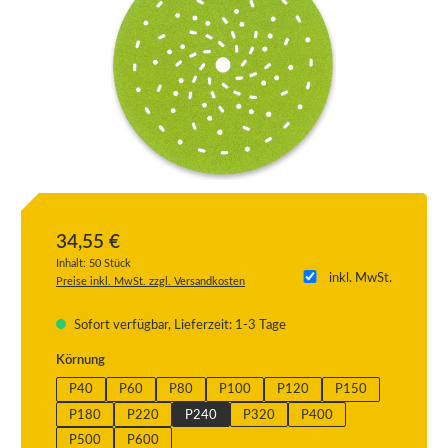
34,55 €
Inhalt:
50 Stück
inkl. MwSt.
Preise inkl. MwSt. zzgl. Versandkosten
Sofort verfügbar, Lieferzeit: 1-3 Tage
auswählen
Körnung
P40
P60
P80
P100
P120
P150
P180
P220
P240
P320
P400
P500
P600