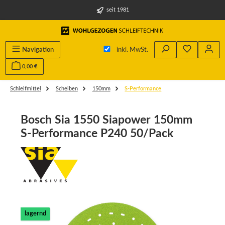
alt springen
seit 1981
Navigation
inkl. MwSt.
0,00 €
Schleifmittel
Scheiben
150mm
S-Performance
Bosch Sia 1550 Siapower 150mm
S-Performance P240 50/Pack
Bildergalerie überspringen
lagernd