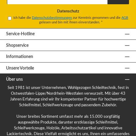
Adresse
*
Datenschutz
Ich habe die
Datenschutzbestimmungen
zur Kenntnis genommen und die
AGB
gelesen und bin mit ihnen einverstanden.
*
Service-Hotline
Shopservice
Informationen
Unsere Vorteile
Über uns
Seit 1981 ist unser Unternehmen, Wohlgezogen Schleiftechnik, fest in
Ostwestfalen-Lippe/Nordrhein-Westfalen verwurzelt. Mit über 43
Jahren Erfahrung sind wir Ihr kompetenter Partner für hochwertige
Schleifmittel, Schleifwerkzeuge und passendem Zubehör.
Unser breites Sortiment umfasst mehr als 15.000 sorgfältig
ausgewählte Produkte, darunter erstklassige Schleifmittel,
Schleifwerkzeuge, Holzöle, Arbeitsschutzartikel und innovative
Lackiertechnik. Diese Vielfalt ermöglicht es uns, Ihnen ein umfassendes