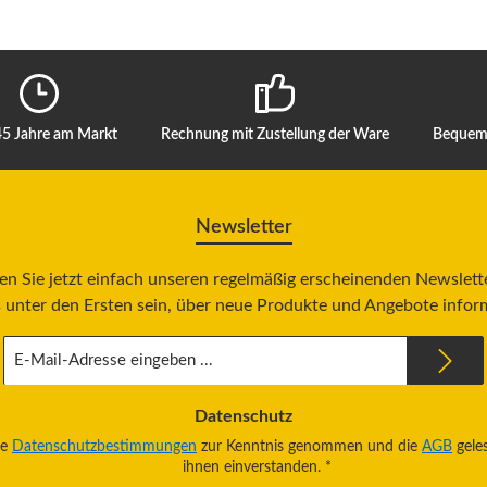
45 Jahre am Markt
Rechnung mit Zustellung der Ware
Bequeme
Newsletter
n Sie jetzt einfach unseren regelmäßig erscheinenden Newslett
 unter den Ersten sein, über neue Produkte und Angebote infor
E-
Mail-
Adresse
*
Datenschutz
ie
Datenschutzbestimmungen
zur Kenntnis genommen und die
AGB
gele
ihnen einverstanden.
*