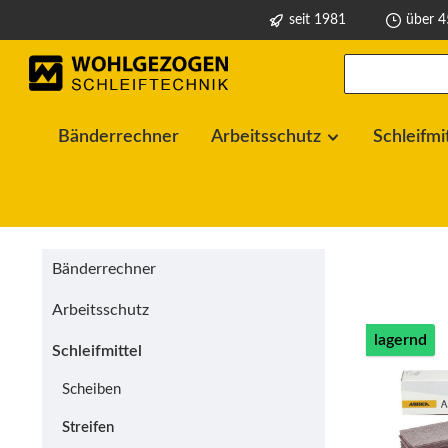
seit 1981
über 4
springen
Zur Hauptnavigation springen
Bänderrechner
Arbeitsschutz
Schleifmi
Bänderrechner
Arbeitsschutz
lagernd
Schleifmittel
Scheiben
Streifen