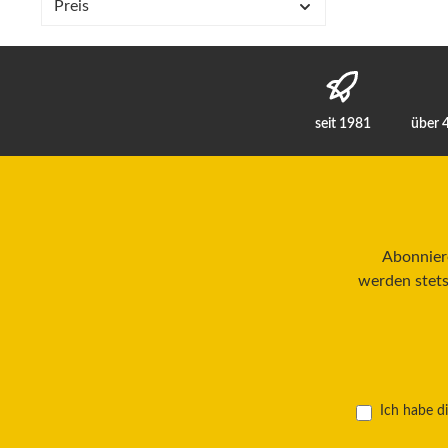
Preis
seit 1981
über 
Abonniere
werden stets
Ich habe d