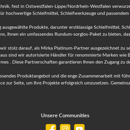
hnik, fest in Ostwestfalen-Lippe/Nordrhein-Westfalen verwurzel
für hochwertige Schleifmittel, Schleifwerkzeuge und passendem
 ausgewählte Produkte, darunter erstklassige Schleifmittel, Sch
 uns, Ihnen ein umfassendes Rundum-sorglos-Paket zu bieten, das 
 wir stolz darauf, als Mirka Platinum-Partner ausgezeichnet zu
naus sind wir autorisierte Händler für renommierte Marken wie
ermes . Diese Partnerschaften garantieren Ihnen den Zugang zu
fassendes Produktangebot und die enge Zusammenarbeit mit führ
 zur Seite, um Ihre Projekte erfolgreich umzusetzen. Gemeinsam
Unsere Communities