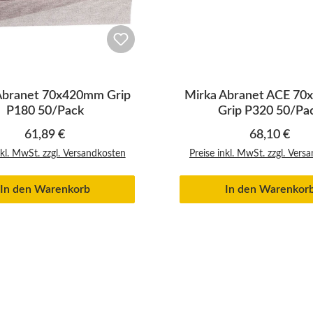
Abranet 70x420mm Grip
Mirka Abranet ACE 7
P180 50/Pack
Grip P320 50/Pa
Regulärer Preis:
Regulärer P
61,89 €
68,10 €
nkl. MwSt. zzgl. Versandkosten
Preise inkl. MwSt. zzgl. Vers
In den Warenkorb
In den Warenkor