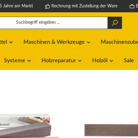
5 Jahre am Markt
Rechnung mit Zustellung der Ware
ttel
Maschinen & Werkzeuge
Maschinenzubeh
Systeme
Holzreparatur
Holzöl
Sale