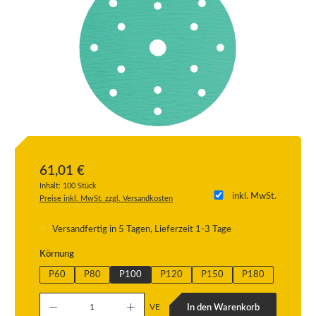
61,01 €
Inhalt:
100 Stück
inkl. MwSt.
Preise inkl. MwSt. zzgl. Versandkosten
Versandfertig in 5 Tagen, Lieferzeit 1-3 Tage
auswählen
Körnung
P60
P80
P100
P120
P150
P180
Produkt Anzahl: Gib den gewünschten Wert ein oder benutze die Schaltflächen um die
VE
In den Warenkorb