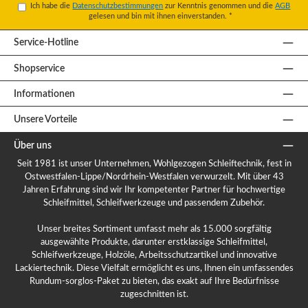
Ich habe die
Datenschutzbestimmungen
zur Kenntnis genommen und die
AGB
gelesen und bin mit ihnen einverstanden.
*
Service-Hotline
Shopservice
Informationen
Unsere Vorteile
Über uns
Seit 1981 ist unser Unternehmen, Wohlgezogen Schleiftechnik, fest in
Ostwestfalen-Lippe/Nordrhein-Westfalen verwurzelt. Mit über 43
Jahren Erfahrung sind wir Ihr kompetenter Partner für hochwertige
Schleifmittel, Schleifwerkzeuge und passendem Zubehör.
Unser breites Sortiment umfasst mehr als 15.000 sorgfältig
ausgewählte Produkte, darunter erstklassige Schleifmittel,
Schleifwerkzeuge, Holzöle, Arbeitsschutzartikel und innovative
Lackiertechnik. Diese Vielfalt ermöglicht es uns, Ihnen ein umfassendes
Rundum-sorglos-Paket zu bieten, das exakt auf Ihre Bedürfnisse
zugeschnitten ist.