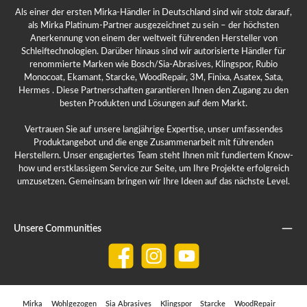
Als einer der ersten Mirka-Händler in Deutschland sind wir stolz darauf,
als Mirka Platinum-Partner ausgezeichnet zu sein – der höchsten
Anerkennung von einem der weltweit führenden Hersteller von
Schleiftechnologien. Darüber hinaus sind wir autorisierte Händler für
renommierte Marken wie Bosch/Sia-Abrasives, Klingspor, Rubio
Monocoat, Ekamant, Starcke, WoodRepair, 3M, Finixa, Asatex, Sata,
Hermes . Diese Partnerschaften garantieren Ihnen den Zugang zu den
besten Produkten und Lösungen auf dem Markt.
Vertrauen Sie auf unsere langjährige Expertise, unser umfassendes
Produktangebot und die enge Zusammenarbeit mit führenden
Herstellern. Unser engagiertes Team steht Ihnen mit fundiertem Know-
how und erstklassigem Service zur Seite, um Ihre Projekte erfolgreich
umzusetzen. Gemeinsam bringen wir Ihre Ideen auf das nächste Level.
Unsere Communities
Facebook
Instagram
YouTube
Mirka
Wohlgezogen
Sia Abrasives
Klingspor
Starcke
WoodRepair