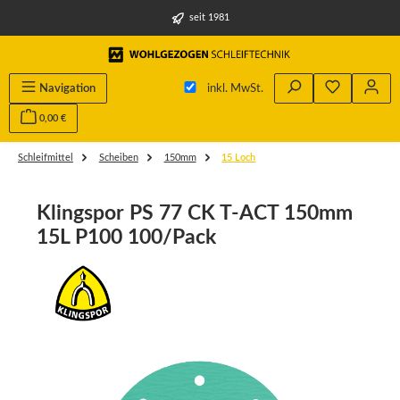
alt springen
seit 1981
Du hast 0 
Navigation
inkl. MwSt.
0,00 €
Schleifmittel
Scheiben
150mm
15 Loch
Klingspor PS 77 CK T-ACT 150mm
15L P100 100/Pack
Bildergalerie überspringen