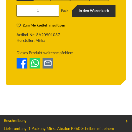
Produkt Anzahl: Gib den gewünschten Wert ein oder benutze die Schaltflächen um die
Pack
In den Warenkorb
Zum Merkzettel hinzufügen
Artikel-Nr.:
8A20901037
Hersteller:
Mirka
Dieses Produkt weiterempfehlen:
Beschreibung
Lieferumfang: 1 Packung Mirka Abralon P360 Scheiben mit einem