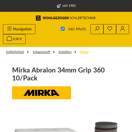
alt springen
seit 1981
Du hast 0 
Navigation
inkl. MwSt.
0,00 €
Schleifmittel
Schaumstoff
Scheiben
34mm
Mirka Abralon 34mm Grip 360
10/Pack
Bildergalerie überspringen