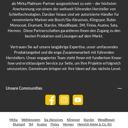
als Mirka Platinum-Partner ausgezeichnet zu sein – der höchsten
Anerkennung von einem der weltweit führenden Hersteller von
Schleiftechnologien. Darüber hinaus sind wir autorisierte Händler für
renommierte Marken wie Bosch/Sia-Abrasives, Klingspor, Rubio
Monocoat, Ekamant, Starcke, WoodRepair, 3M, Finixa, Asatex, Sata,
Hermes . Diese Partnerschaften garantieren Ihnen den Zugang zu den
besten Produkten und Lösungen auf dem Markt.
Vertrauen Sie auf unsere langjährige Expertise, unser umfassendes
Produktangebot und die enge Zusammenarbeit mit führenden
Herstellern. Unser engagiertes Team steht Ihnen mit fundiertem Know-
how und erstklassigem Service zur Seite, um Ihre Projekte erfolgreich
umzusetzen. Gemeinsam bringen wir Ihre Ideen auf das nächste Level.
Unsere Communities
Facebook
Instagram
YouTube
Mirka
Wohlgezogen
Sia Abrasives
Klingspor
Starcke
WoodRepair
Ekamant
3M
Asatex
Finixa
Hermes
Heinrich König & Co. KG