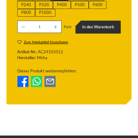
P240
P320
P400
P500
P600
P800
P1000
Produkt Anzahl: Gib den gewünschten Wert ein oder benutze die Schaltflächen um die
Pack
In den Warenkorb
Zum Merkzettel hinzufügen
Artikel-Nr.:
AC24105012
Hersteller:
Mirka
Dieses Produkt weiterempfehlen: