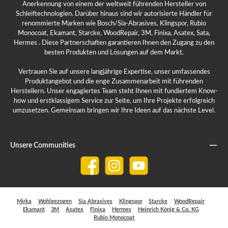
Anerkennung von einem der weltweit führenden Hersteller von
Schleiftechnologien. Darüber hinaus sind wir autorisierte Händler für
renommierte Marken wie Bosch/Sia-Abrasives, Klingspor, Rubio
Monocoat, Ekamant, Starcke, WoodRepair, 3M, Finixa, Asatex, Sata,
Hermes . Diese Partnerschaften garantieren Ihnen den Zugang zu den
besten Produkten und Lösungen auf dem Markt.
Vertrauen Sie auf unsere langjährige Expertise, unser umfassendes
Produktangebot und die enge Zusammenarbeit mit führenden
Herstellern. Unser engagiertes Team steht Ihnen mit fundiertem Know-
how und erstklassigem Service zur Seite, um Ihre Projekte erfolgreich
umzusetzen. Gemeinsam bringen wir Ihre Ideen auf das nächste Level.
Unsere Communities
Facebook
Instagram
YouTube
Mirka
Wohlgezogen
Sia Abrasives
Klingspor
Starcke
WoodRepair
Ekamant
3M
Asatex
Finixa
Hermes
Heinrich König & Co. KG
Rubio Monocoat