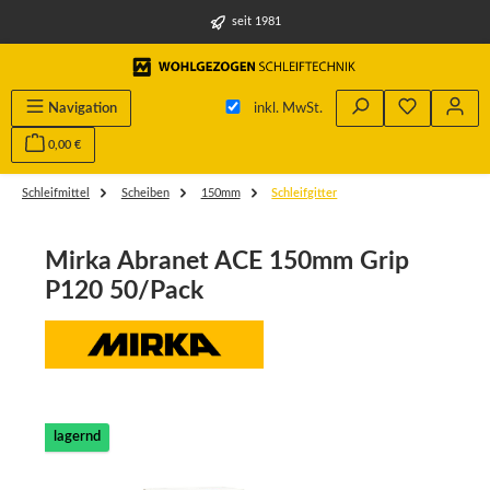
alt springen
seit 1981
Du hast 0 
Navigation
inkl. MwSt.
0,00 €
Schleifmittel
Scheiben
150mm
Schleifgitter
Mirka Abranet ACE 150mm Grip
P120 50/Pack
Bildergalerie überspringen
lagernd