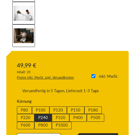
49,99 €
Inhalt:
25
inkl. MwSt.
Preise inkl. MwSt. zzgl. Versandkosten
Versandfertig in 5 Tagen, Lieferzeit 1-3 Tage
auswählen
Körnung
P80
P100
P120
P150
P180
P220
P240
P320
P400
P500
P600
P800
P1000
Produkt Anzahl: Gib den gewünschten Wert ein oder benutze die Schaltflächen um die