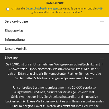
Datenschutz
Ich habe die
Datenschutzbestimmungen
zur Kenntnis genommen und die
AGB
gelesen und bin mit ihnen einverstanden.
*
Service-Hotline
Shopservice
Informationen
Unsere Vorteile
Über uns
Seit 1981 ist unser Unternehmen, Wohlgezogen Schleiftechnik, fest in
Ostwestfalen-Lippe/Nordrhein-Westfalen verwurzelt. Mit über 43
Jahren Erfahrung sind wir Ihr kompetenter Partner für hochwertige
Schleifmittel, Schleifwerkzeuge und passendem Zubehör.
Unser breites Sortiment umfasst mehr als 15.000 sorgfältig
ausgewählte Produkte, darunter erstklassige Schleifmittel,
Schleifwerkzeuge, Holzöle, Arbeitsschutzartikel und innovative
Lackiertechnik. Diese Vielfalt ermöglicht es uns, Ihnen ein umfassendes
Rundum-sorglos-Paket zu bieten, das exakt auf Ihre Bedürfnisse