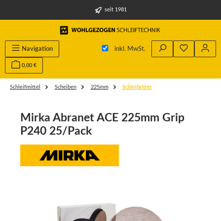
alt springen
seit 1981
Navigation
inkl. MwSt.
0,00 €
Schleifmittel
Scheiben
225mm
Schleifgitter
Mirka Abranet ACE 225mm Grip
P240 25/Pack
Bildergalerie überspringen