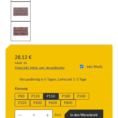
28,12 €
Inhalt:
50
inkl. MwSt.
Preise inkl. MwSt. zzgl. Versandkosten
Versandfertig in 5 Tagen, Lieferzeit 1-3 Tage
auswählen
Körnung
P80
P120
P150
P180
P240
P320
P400
P600
P800
Produkt Anzahl: Gib den gewünschten Wert ein oder benutze die Schaltflächen um die
Pack
In den Warenkorb