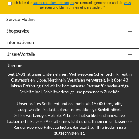
Ich habe die
Datenschutzbestimmungen
zur Kenntnis genommen und die
AGB
gelesen und bin mit ihnen einverstanden.
*
Service-Hotline
Shopservice
Informationen
Unsere Vorteile
Über uns
Seit 1981 ist unser Unternehmen, Wohlgezogen Schleiftechnik, fest in
Ostwestfalen-Lippe/Nordrhein-Westfalen verwurzelt. Mit über 43
Jahren Erfahrung sind wir Ihr kompetenter Partner für hochwertige
Schleifmittel, Schleifwerkzeuge und passendem Zubehör.
Unser breites Sortiment umfasst mehr als 15.000 sorgfältig
ausgewählte Produkte, darunter erstklassige Schleifmittel,
Schleifwerkzeuge, Holzöle, Arbeitsschutzartikel und innovative
Lackiertechnik. Diese Vielfalt ermöglicht es uns, Ihnen ein umfassendes
Rundum-sorglos-Paket zu bieten, das exakt auf Ihre Bedürfnisse
zugeschnitten ist.