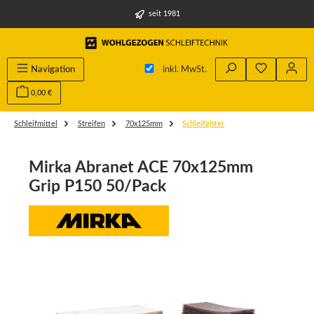
alt springen
seit 1981
Navigation
inkl. MwSt.
0,00 €
Schleifmittel
Streifen
70x125mm
Schleifgitter
Mirka Abranet ACE 70x125mm
Grip P150 50/Pack
Bildergalerie überspringen