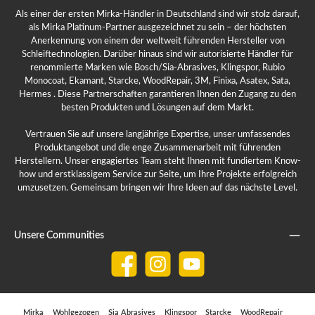
Als einer der ersten Mirka-Händler in Deutschland sind wir stolz darauf,
als Mirka Platinum-Partner ausgezeichnet zu sein – der höchsten
Anerkennung von einem der weltweit führenden Hersteller von
Schleiftechnologien. Darüber hinaus sind wir autorisierte Händler für
renommierte Marken wie Bosch/Sia-Abrasives, Klingspor, Rubio
Monocoat, Ekamant, Starcke, WoodRepair, 3M, Finixa, Asatex, Sata,
Hermes . Diese Partnerschaften garantieren Ihnen den Zugang zu den
besten Produkten und Lösungen auf dem Markt.
Vertrauen Sie auf unsere langjährige Expertise, unser umfassendes
Produktangebot und die enge Zusammenarbeit mit führenden
Herstellern. Unser engagiertes Team steht Ihnen mit fundiertem Know-
how und erstklassigem Service zur Seite, um Ihre Projekte erfolgreich
umzusetzen. Gemeinsam bringen wir Ihre Ideen auf das nächste Level.
Unsere Communities
Facebook
Instagram
YouTube
Mirka
Wohlgezogen
Sia Abrasives
Klingspor
Starcke
WoodRepair