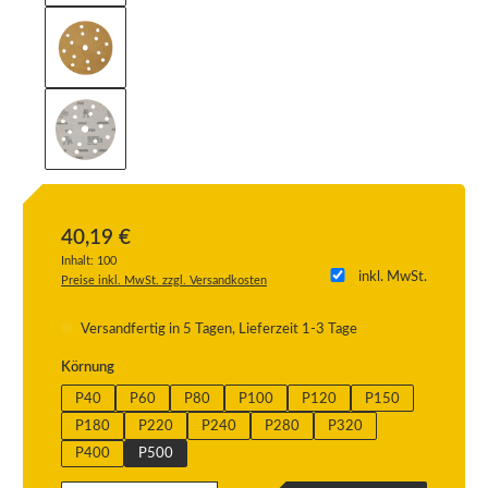
40,19 €
Inhalt:
100
inkl. MwSt.
Preise inkl. MwSt. zzgl. Versandkosten
Versandfertig in 5 Tagen, Lieferzeit 1-3 Tage
auswählen
Körnung
P40
P60
P80
P100
P120
P150
P180
P220
P240
P280
P320
P400
P500
Produkt Anzahl: Gib den gewünschten Wert ein oder benutze die Schaltflächen um die