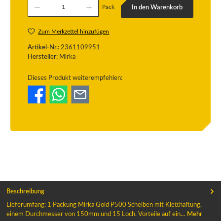
Pack
In den Warenkorb
Zum Merkzettel hinzufügen
Artikel-Nr.:
2361109951
Hersteller:
Mirka
Dieses Produkt weiterempfehlen:
Beschreibung
Lieferumfang: 1 Packung Mirka Gold P500 Scheiben mit Kletthaftung,
einem Durchmesser von 150mm und 15 Loch. Vorteile auf ein…
Mehr