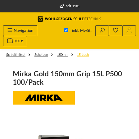
alt springen
seit 1981
Navigation
inkl. MwSt.
0,00 €
Schleifmittel
Scheiben
150mm
15 Loch
Mirka Gold 150mm Grip 15L P500
100/Pack
Bildergalerie überspringen