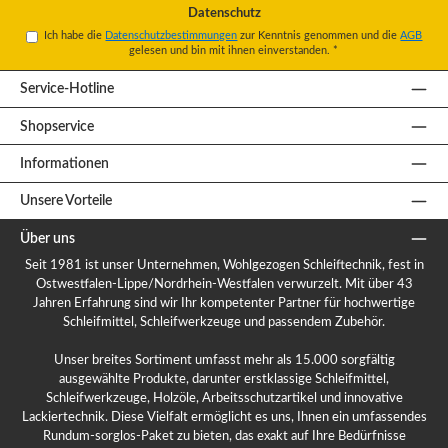
Datenschutz
Ich habe die
Datenschutzbestimmungen
zur Kenntnis genommen und die
AGB
gelesen und bin mit ihnen einverstanden.
*
Service-Hotline
Shopservice
Informationen
Unsere Vorteile
Über uns
Seit 1981 ist unser Unternehmen, Wohlgezogen Schleiftechnik, fest in
Ostwestfalen-Lippe/Nordrhein-Westfalen verwurzelt. Mit über 43
Jahren Erfahrung sind wir Ihr kompetenter Partner für hochwertige
Schleifmittel, Schleifwerkzeuge und passendem Zubehör.
Unser breites Sortiment umfasst mehr als 15.000 sorgfältig
ausgewählte Produkte, darunter erstklassige Schleifmittel,
Schleifwerkzeuge, Holzöle, Arbeitsschutzartikel und innovative
Lackiertechnik. Diese Vielfalt ermöglicht es uns, Ihnen ein umfassendes
Rundum-sorglos-Paket zu bieten, das exakt auf Ihre Bedürfnisse