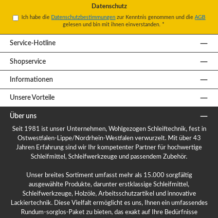
Datenschutz
Ich habe die
Datenschutzbestimmungen
zur Kenntnis genommen und die
AGB
gelesen und bin mit ihnen einverstanden.
*
Service-Hotline
Shopservice
Informationen
Unsere Vorteile
Über uns
Seit 1981 ist unser Unternehmen, Wohlgezogen Schleiftechnik, fest in
Ostwestfalen-Lippe/Nordrhein-Westfalen verwurzelt. Mit über 43
Jahren Erfahrung sind wir Ihr kompetenter Partner für hochwertige
Schleifmittel, Schleifwerkzeuge und passendem Zubehör.
Unser breites Sortiment umfasst mehr als 15.000 sorgfältig
ausgewählte Produkte, darunter erstklassige Schleifmittel,
Schleifwerkzeuge, Holzöle, Arbeitsschutzartikel und innovative
Lackiertechnik. Diese Vielfalt ermöglicht es uns, Ihnen ein umfassendes
Rundum-sorglos-Paket zu bieten, das exakt auf Ihre Bedürfnisse