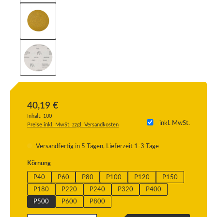
40,19 €
Inhalt:
100
inkl. MwSt.
Preise inkl. MwSt. zzgl. Versandkosten
Versandfertig in 5 Tagen, Lieferzeit 1-3 Tage
auswählen
Körnung
P40
P60
P80
P100
P120
P150
P180
P220
P240
P320
P400
P500
P600
P800
Produkt Anzahl: Gib den gewünschten Wert ein oder benutze die Schaltflächen um die