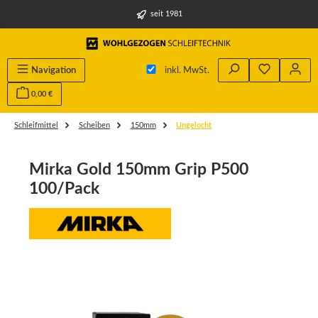
alt springen
seit 1981
Navigation
inkl. MwSt.
0,00 €
Schleifmittel
Scheiben
150mm
Ungelocht
Mirka Gold 150mm Grip P500
100/Pack
Bildergalerie überspringen