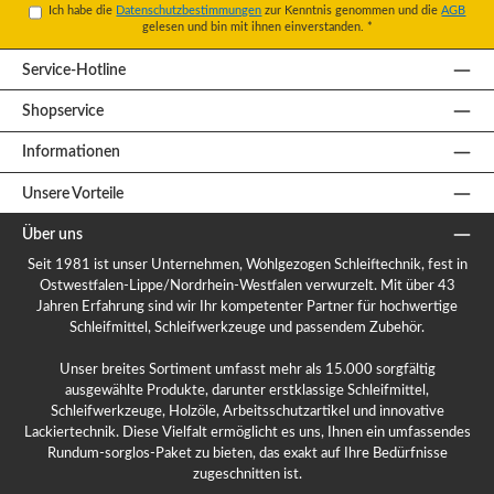
Ich habe die
Datenschutzbestimmungen
zur Kenntnis genommen und die
AGB
gelesen und bin mit ihnen einverstanden.
*
Service-Hotline
Shopservice
Informationen
Unsere Vorteile
Über uns
Seit 1981 ist unser Unternehmen, Wohlgezogen Schleiftechnik, fest in
Ostwestfalen-Lippe/Nordrhein-Westfalen verwurzelt. Mit über 43
Jahren Erfahrung sind wir Ihr kompetenter Partner für hochwertige
Schleifmittel, Schleifwerkzeuge und passendem Zubehör.
Unser breites Sortiment umfasst mehr als 15.000 sorgfältig
ausgewählte Produkte, darunter erstklassige Schleifmittel,
Schleifwerkzeuge, Holzöle, Arbeitsschutzartikel und innovative
Lackiertechnik. Diese Vielfalt ermöglicht es uns, Ihnen ein umfassendes
Rundum-sorglos-Paket zu bieten, das exakt auf Ihre Bedürfnisse
zugeschnitten ist.