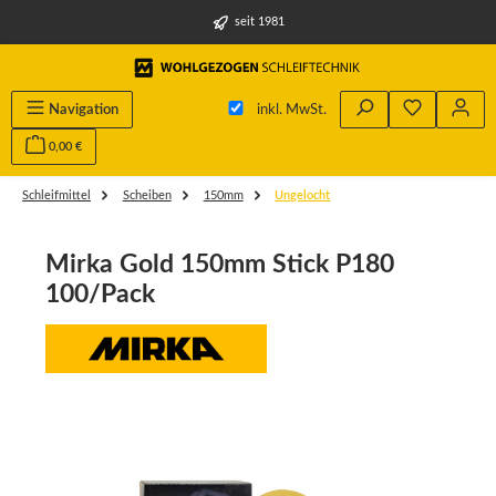
alt springen
seit 1981
Navigation
inkl. MwSt.
0,00 €
Schleifmittel
Scheiben
150mm
Ungelocht
Mirka Gold 150mm Stick P180
100/Pack
Bildergalerie überspringen