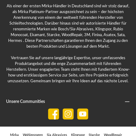
Als einer der ersten Mirka-Händler in Deutschland sind wir stolz darauf,
als Mirka Platinum-Partner ausgezeichnet zu sein – der höchsten
Anerkennung von einem der weltweit führenden Hersteller von
Schleiftechnologien. Darüber hinaus sind wir autorisierte Händler für
renommierte Marken wie Bosch/Sia-Abrasives, Klingspor, Rubio
Monocoat, Ekamant, Starcke, WoodRepair, 3M, Finixa, Asatex, Sata,
Hermes . Diese Partnerschaften garantieren Ihnen den Zugang zu den
besten Produkten und Lösungen auf dem Markt.
Vertrauen Sie auf unsere langjährige Expertise, unser umfassendes
Produktangebot und die enge Zusammenarbeit mit führenden
Herstellern. Unser engagiertes Team steht Ihnen mit fundiertem Know-
how und erstklassigem Service zur Seite, um Ihre Projekte erfolgreich
umzusetzen. Gemeinsam bringen wir Ihre Ideen auf das nächste Level.
Unsere Communities
Facebook
Instagram
YouTube
Mirka
Wohlgezogen
Sia Abrasives
Klingspor
Starcke
WoodRepair