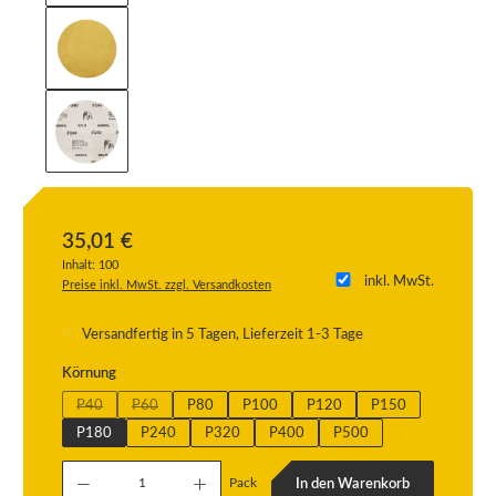
35,01 €
Inhalt:
100
inkl. MwSt.
Preise inkl. MwSt. zzgl. Versandkosten
Versandfertig in 5 Tagen, Lieferzeit 1-3 Tage
auswählen
Körnung
P40
P60
P80
P100
P120
P150
(Diese Option ist zurzeit nicht verfügbar.)
(Diese Option ist zurzeit nicht verfügbar.)
P180
P240
P320
P400
P500
Produkt Anzahl: Gib den gewünschten Wert ein oder benutze die Schaltflächen um die
Pack
In den Warenkorb