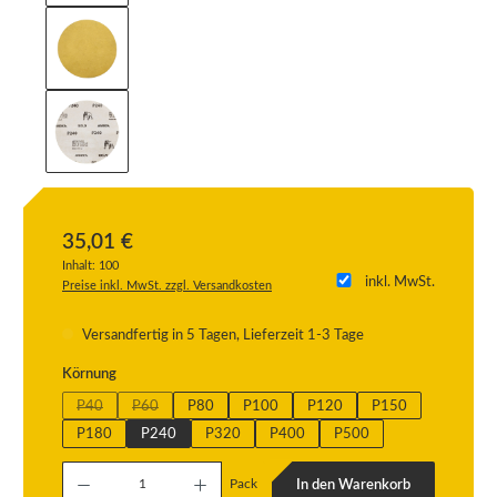
35,01 €
Inhalt:
100
inkl. MwSt.
Preise inkl. MwSt. zzgl. Versandkosten
Versandfertig in 5 Tagen, Lieferzeit 1-3 Tage
auswählen
Körnung
P40
P60
P80
P100
P120
P150
(Diese Option ist zurzeit nicht verfügbar.)
(Diese Option ist zurzeit nicht verfügbar.)
P180
P240
P320
P400
P500
Produkt Anzahl: Gib den gewünschten Wert ein oder benutze die Schaltflächen um die
Pack
In den Warenkorb