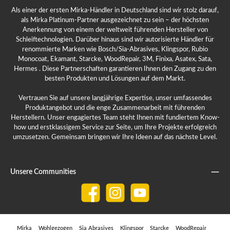
Als einer der ersten Mirka-Händler in Deutschland sind wir stolz darauf,
als Mirka Platinum-Partner ausgezeichnet zu sein – der höchsten
Anerkennung von einem der weltweit führenden Hersteller von
Schleiftechnologien. Darüber hinaus sind wir autorisierte Händler für
renommierte Marken wie Bosch/Sia-Abrasives, Klingspor, Rubio
Monocoat, Ekamant, Starcke, WoodRepair, 3M, Finixa, Asatex, Sata,
Hermes . Diese Partnerschaften garantieren Ihnen den Zugang zu den
besten Produkten und Lösungen auf dem Markt.
Vertrauen Sie auf unsere langjährige Expertise, unser umfassendes
Produktangebot und die enge Zusammenarbeit mit führenden
Herstellern. Unser engagiertes Team steht Ihnen mit fundiertem Know-
how und erstklassigem Service zur Seite, um Ihre Projekte erfolgreich
umzusetzen. Gemeinsam bringen wir Ihre Ideen auf das nächste Level.
Unsere Communities
Facebook
Instagram
YouTube
Mirka
Wohlgezogen
Sia Abrasives
Klingspor
Starcke
WoodRepair