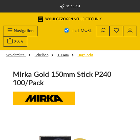
alt springen
seit 1981
Navigation
inkl. MwSt.
0,00 €
Schleifmittel
Scheiben
150mm
Ungelocht
Mirka Gold 150mm Stick P240
100/Pack
Bildergalerie überspringen