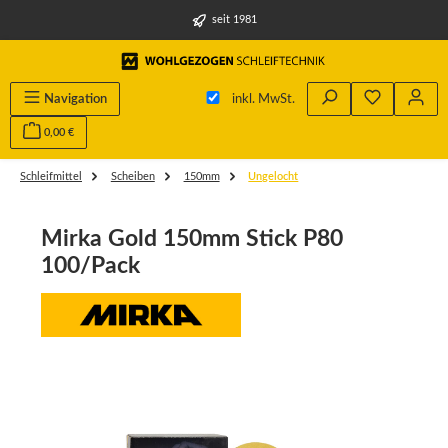
alt springen
seit 1981
Du hast 0 
Navigation
inkl. MwSt.
0,00 €
Schleifmittel
Scheiben
150mm
Ungelocht
Mirka Gold 150mm Stick P80
100/Pack
Bildergalerie überspringen