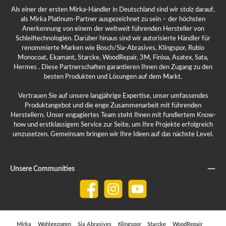
Als einer der ersten Mirka-Händler in Deutschland sind wir stolz darauf,
als Mirka Platinum-Partner ausgezeichnet zu sein – der höchsten
Anerkennung von einem der weltweit führenden Hersteller von
Schleiftechnologien. Darüber hinaus sind wir autorisierte Händler für
renommierte Marken wie Bosch/Sia-Abrasives, Klingspor, Rubio
Monocoat, Ekamant, Starcke, WoodRepair, 3M, Finixa, Asatex, Sata,
Hermes . Diese Partnerschaften garantieren Ihnen den Zugang zu den
besten Produkten und Lösungen auf dem Markt.
Vertrauen Sie auf unsere langjährige Expertise, unser umfassendes
Produktangebot und die enge Zusammenarbeit mit führenden
Herstellern. Unser engagiertes Team steht Ihnen mit fundiertem Know-
how und erstklassigem Service zur Seite, um Ihre Projekte erfolgreich
umzusetzen. Gemeinsam bringen wir Ihre Ideen auf das nächste Level.
Unsere Communities
Facebook
Instagram
YouTube
Mirka
Wohlgezogen
Sia Abrasives
Klingspor
Starcke
WoodRepair