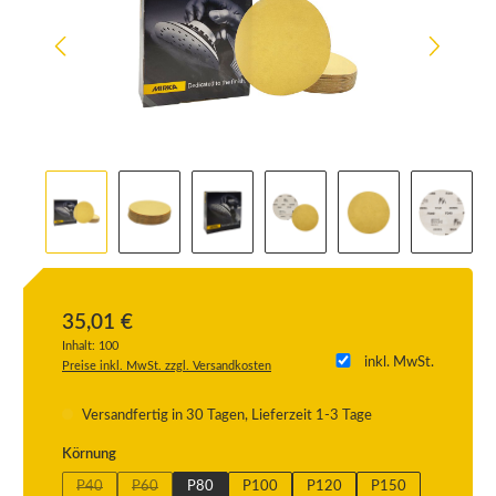
35,01 €
Inhalt:
100
inkl. MwSt.
Preise inkl. MwSt. zzgl. Versandkosten
Versandfertig in 30 Tagen, Lieferzeit 1-3 Tage
auswählen
Körnung
P40
P60
P80
P100
P120
P150
(Diese Option ist zurzeit nicht verfügbar.)
(Diese Option ist zurzeit nicht verfügbar.)