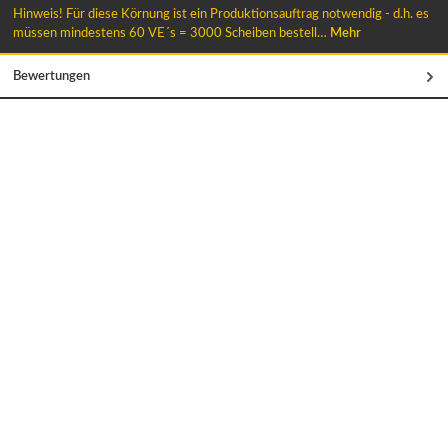
Hinweis! Für diese Körnung ist ein Produktionsauftrag notwendig - d.h. es
müssen mindestens 60 VE´s = 3000 Scheiben bestell…
Mehr
Bewertungen