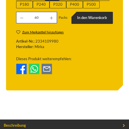
P180
P240
P320
P400
P500
Produkt Anzahl: Gib den gewünschten Wert ein oder benutze die Schaltflächen um die
Packs
In den Warenkorb
Zum Merkzettel hinzufügen
Artikel-Nr.:
2334109980
Hersteller:
Mirka
Dieses Produkt weiterempfehlen:
Beschreibung