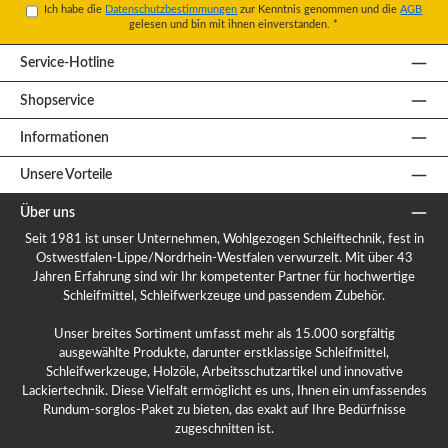
Ich habe die
Datenschutzbestimmungen
zur Kenntnis genommen und die
AGB
gelesen und bin mit ihnen einverstanden.
*
Service-Hotline
Shopservice
Informationen
Unsere Vorteile
Über uns
Seit 1981 ist unser Unternehmen, Wohlgezogen Schleiftechnik, fest in
Ostwestfalen-Lippe/Nordrhein-Westfalen verwurzelt. Mit über 43
Jahren Erfahrung sind wir Ihr kompetenter Partner für hochwertige
Schleifmittel, Schleifwerkzeuge und passendem Zubehör.
Unser breites Sortiment umfasst mehr als 15.000 sorgfältig
ausgewählte Produkte, darunter erstklassige Schleifmittel,
Schleifwerkzeuge, Holzöle, Arbeitsschutzartikel und innovative
Lackiertechnik. Diese Vielfalt ermöglicht es uns, Ihnen ein umfassendes
Rundum-sorglos-Paket zu bieten, das exakt auf Ihre Bedürfnisse
zugeschnitten ist.