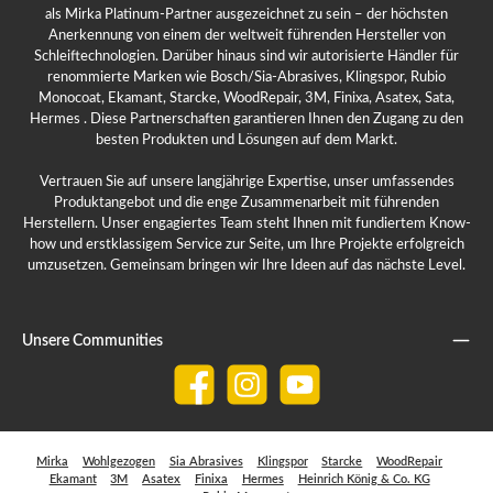
als Mirka Platinum-Partner ausgezeichnet zu sein – der höchsten
Anerkennung von einem der weltweit führenden Hersteller von
Schleiftechnologien. Darüber hinaus sind wir autorisierte Händler für
renommierte Marken wie Bosch/Sia-Abrasives, Klingspor, Rubio
Monocoat, Ekamant, Starcke, WoodRepair, 3M, Finixa, Asatex, Sata,
Hermes . Diese Partnerschaften garantieren Ihnen den Zugang zu den
besten Produkten und Lösungen auf dem Markt.
Vertrauen Sie auf unsere langjährige Expertise, unser umfassendes
Produktangebot und die enge Zusammenarbeit mit führenden
Herstellern. Unser engagiertes Team steht Ihnen mit fundiertem Know-
how und erstklassigem Service zur Seite, um Ihre Projekte erfolgreich
umzusetzen. Gemeinsam bringen wir Ihre Ideen auf das nächste Level.
Unsere Communities
Facebook
Instagram
YouTube
Mirka
Wohlgezogen
Sia Abrasives
Klingspor
Starcke
WoodRepair
Ekamant
3M
Asatex
Finixa
Hermes
Heinrich König & Co. KG