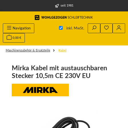
alt springen
seit 1981
Navigation
inkl. MwSt.
0,00 €
Maschinenzubehör & Ersatzteile
Kabel
Mirka Kabel mit austauschbaren
Stecker 10,5m CE 230V EU
Bildergalerie überspringen