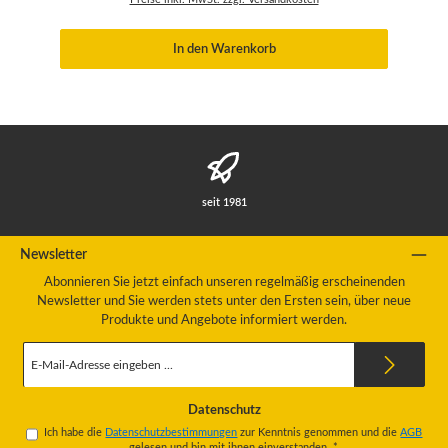
In den Warenkorb
seit 1981
Newsletter
Abonnieren Sie jetzt einfach unseren regelmäßig erscheinenden
Newsletter und Sie werden stets unter den Ersten sein, über neue
Produkte und Angebote informiert werden.
E-
Mail-
Adresse
*
Datenschutz
Ich habe die
Datenschutzbestimmungen
zur Kenntnis genommen und die
AGB
gelesen und bin mit ihnen einverstanden.
*