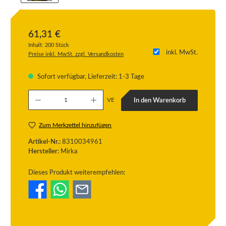
61,31 €
Inhalt:
200 Stück
inkl. MwSt.
Preise inkl. MwSt. zzgl. Versandkosten
Sofort verfügbar, Lieferzeit: 1-3 Tage
Produkt Anzahl: Gib den gewünschten Wert ein oder benutze die Schaltflächen um die
VE
In den Warenkorb
Zum Merkzettel hinzufügen
Artikel-Nr.:
8310034961
Hersteller:
Mirka
Dieses Produkt weiterempfehlen: