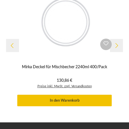
Mirka Deckel für Mischbecher 2240ml 400/Pack
Regulärer Preis:
130,86 €
Preise inkl. MwSt. zzgl. Versandkosten
In den Warenkorb