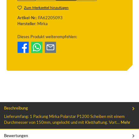
Zum Merkzettel hinzufügen
Artikel-Nr.:
FA62205093
Hersteller:
Mirka
Dieses Produkt weiterempfehlen:
Beschreibung
Lieferumfang: 1 Packung Mirka Polarstar P1200 Scheiben mit einem
Durchmesser von 150mm, ungelocht und mit Kletthaftung. Vort…
Mehr
Bewertungen