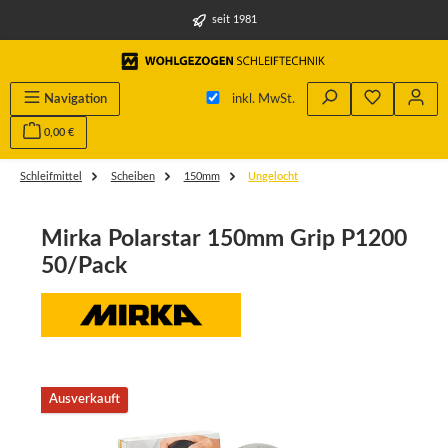
alt springen
seit 1981
Du hast 0 
Navigation
inkl. MwSt.
0,00 €
Schleifmittel
Scheiben
150mm
Ungelocht
Mirka Polarstar 150mm Grip P1200
50/Pack
Bildergalerie überspringen
Ausverkauft