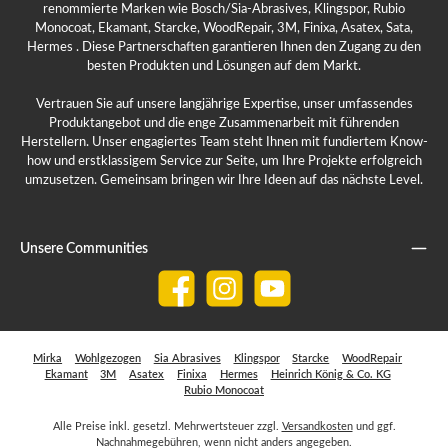
renommierte Marken wie Bosch/Sia-Abrasives, Klingspor, Rubio
Monocoat, Ekamant, Starcke, WoodRepair, 3M, Finixa, Asatex, Sata,
Hermes . Diese Partnerschaften garantieren Ihnen den Zugang zu den
besten Produkten und Lösungen auf dem Markt.
Vertrauen Sie auf unsere langjährige Expertise, unser umfassendes
Produktangebot und die enge Zusammenarbeit mit führenden
Herstellern. Unser engagiertes Team steht Ihnen mit fundiertem Know-
how und erstklassigem Service zur Seite, um Ihre Projekte erfolgreich
umzusetzen. Gemeinsam bringen wir Ihre Ideen auf das nächste Level.
Unsere Communities
Facebook
Instagram
YouTube
Mirka
Wohlgezogen
Sia Abrasives
Klingspor
Starcke
WoodRepair
Ekamant
3M
Asatex
Finixa
Hermes
Heinrich König & Co. KG
Rubio Monocoat
Alle Preise inkl. gesetzl. Mehrwertsteuer zzgl.
Versandkosten
und ggf.
Nachnahmegebühren, wenn nicht anders angegeben.