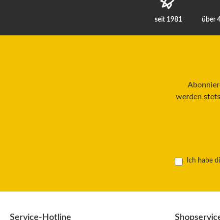
seit 1981
über 
Abonniere
werden stets
Ich habe d
Service-Hotline
Shopservic