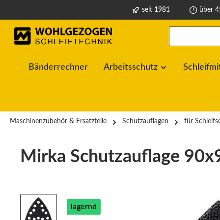
seit 1981
über 4
springen
Zur Hauptnavigation springen
Bänderrechner
Arbeitsschutz
Schleifmi
Maschinenzubehör & Ersatzteile
Schutzauflagen
für Schleif
Mirka Schutzauflage 90
Bildergalerie überspringen
lagernd