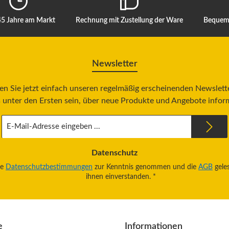
45 Jahre am Markt
Rechnung mit Zustellung der Ware
Bequeme
Newsletter
n Sie jetzt einfach unseren regelmäßig erscheinenden Newslett
 unter den Ersten sein, über neue Produkte und Angebote infor
E-
Mail-
Adresse
*
Datenschutz
ie
Datenschutzbestimmungen
zur Kenntnis genommen und die
AGB
gele
ihnen einverstanden.
*
e
Informationen