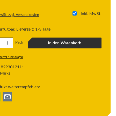
inkl. MwSt.
MwSt. zzgl. Versandkosten
rfügbar, Lieferzeit: 1-3 Tage
: Gib den gewünschten Wert ein oder benutze die Schaltflächen um die Anzahl zu erh
Pack
In den Warenkorb
ettel hinzufügen
:
8293012111
Mirka
dukt weiterempfehlen: