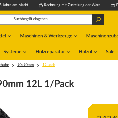
5 Jahre am Markt
Rechnung mit Zustellung der Ware
ttel
Maschinen & Werkzeuge
Maschinenzubeh
Systeme
Holzreparatur
Holzöl
Sale
schuhe
90x90mm
12 Loch
x90mm 12L 1/Pack