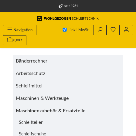
alt springen
seit 1981
Du hast 0 
Navigation
inkl. MwSt.
0,00 €
Bänderrechner
Arbeitsschutz
Schleifmittel
Maschinen & Werkzeuge
Maschinenzubehör & Ersatzteile
Schleifteller
Schleifschuhe