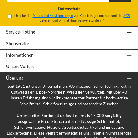
*
Datenschutz
Ich habe die
Datenschutzbestimmungen
zur Kenntnis genommen und die
AGB
gelesen und bin mit ihnen einverstanden.
*
Service-Hotline
Shopservice
Informationen
Unsere Vorteile
Über uns
Seit 1981 ist unser Unternehmen, Wohlgezogen Schleiftechnik, fest in
Ostwestfalen-Lippe/Nordrhein-Westfalen verwurzelt. Mit über 43
Jahren Erfahrung sind wir Ihr kompetenter Partner für hochwertige
Schleifmittel, Schleifwerkzeuge und passendem Zubehör.
Unser breites Sortiment umfasst mehr als 15.000 sorgfältig
ausgewählte Produkte, darunter erstklassige Schleifmittel,
Schleifwerkzeuge, Holzöle, Arbeitsschutzartikel und innovative
Lackiertechnik. Diese Vielfalt ermöglicht es uns, Ihnen ein umfassendes