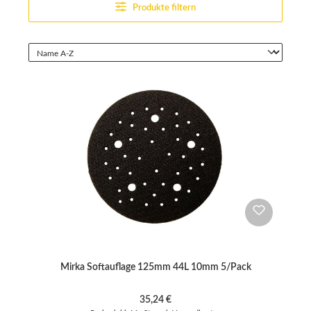
Produkte filtern
Mirka Softauflage 125mm 44L 10mm 5/Pack
Regulärer Preis:
35,24 €