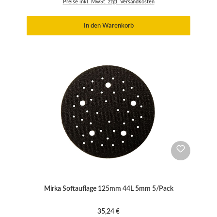
Preise inkl. MwSt. zzgl. Versandkosten
In den Warenkorb
Mirka Softauflage 125mm 44L 5mm 5/Pack
Regulärer Preis:
35,24 €